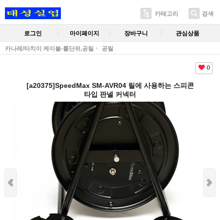
카테고리
검색
로그인
마이페이지
장바구니
관심상품
카나레/타치이 케이블-롤단위,공릴
공릴
0
[a20375]SpeedMax SM-AVR04 릴에 사용하는 스피콘
타입 판넬 커넥터