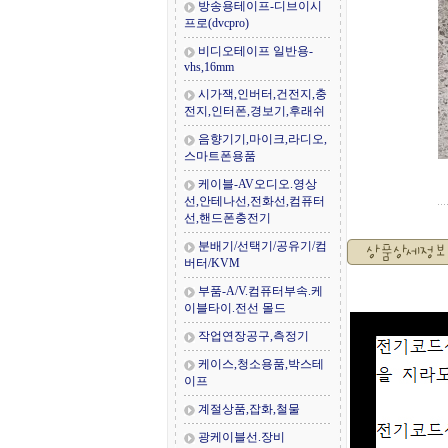
방송용테이프-디브이시
프로(dvcpro)
비디오테이프 일반용-
vhs,16mm
시가잭,인버터,건전지,충
전지,인터폰,경보기,후래쉬
음향기기,마이크,라디오,
스마트폰용품
케이블-AV오디오.영상
선,안테나선,전화선,컴퓨터
선,핸드폰충전기
분배기/선택기/공유기/컴
버터/KVM
부품-A/V.컴퓨터부속.케
이블타이.전선 몰드
작업연장공구,측정기
케이스,청소용품,박스테
이프
계절상품,잡화,철물
광케이블선.장비