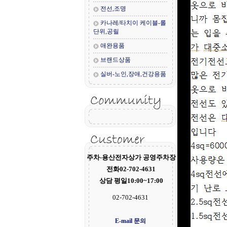
전선,조명
카나레/타치이 케이블-롤
단위,공릴
애완용품
브랜드상품
실버-노인,장애,건강용품
주차-용산전자상가 공영주차장
전화02-702-4631
상담 평일10:00~17:00
02-702-4631
E-mail 문의