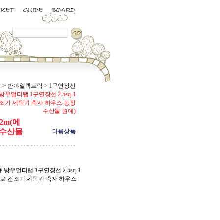
스
>
반야일렉트릭
>
1구연장선
 방우멀티탭 1구연장선 2.5sq-1
건조기 세탁기 축사 하우스 농장
수산물 원예)
2m(에
 수산물
다음상품
업용 방우멀티탭 1구연장선 2.5sq-1
난로 건조기 세탁기 축사 하우스