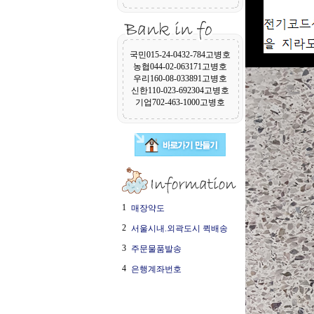
국민015-24-0432-784고병호
농협044-02-063171고병호
우리160-08-033891고병호
신한110-023-692304고병호
기업702-463-1000고병호
1
매장약도
2
서울시내.외곽도시 퀵배송
3
주문물품발송
4
은행계좌번호