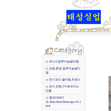
위너스알루미늄멀티탭
강원,동양 알루미늄멀티
탭
전기코드-멀티탭,트랜스
전기.전화.TV.메네키즈-
단품
캠코더테이
프-4mm.6mm.8mm tape.미니
dvd