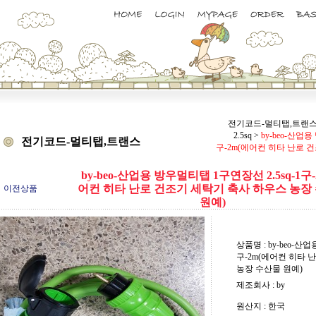
전기코드-멀티탭,트랜
2.5sq
>
by-beo-산업용
전기코드-멀티탭,트랜스
구-2m(에어컨 히타 난로 
by-beo-산업용 방우멀티탭 1구연장선 2.5sq-1구-
어컨 히타 난로 건조기 세탁기 축사 하우스 농장
이전상품
원예)
상품명 : by-beo-산
구-2m(에어컨 히타 
농장 수산물 원예)
제조회사 : by
원산지 : 한국