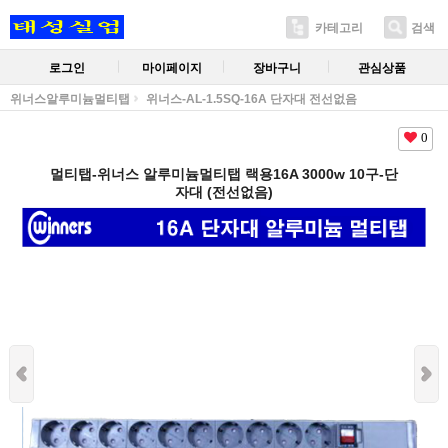
카테고리
검색
로그인
마이페이지
장바구니
관심상품
위너스알루미늄멀티탭
위너스-AL-1.5SQ-16A 단자대 전선없음
0
멀티탭-위너스 알루미늄멀티탭 랙용16A 3000w 10구-단
자대 (전선없음)