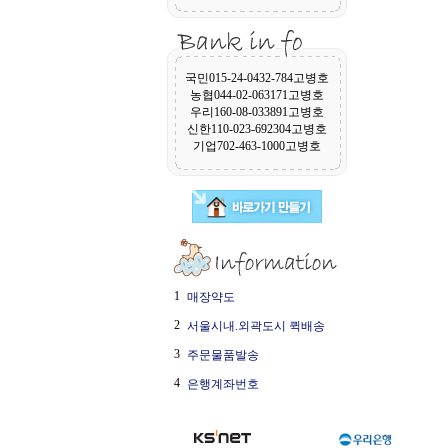
국민015-24-0432-784고병호
농협044-02-063171고병호
우리160-08-033891고병호
신한110-023-692304고병호
기업702-463-1000고병호
1
매장약도
2
서울시내.외곽도시 퀵배송
3
주문물품발송
4
은행계좌번호