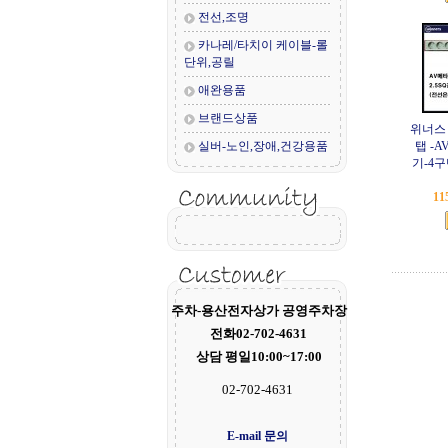
전선,조명
카나레/타치이 케이블-롤
단위,공릴
애완용품
브랜드상품
위너스
실버-노인,장애,건강용품
탭 -
기-4
11
주차-용산전자상가 공영주차장
전화02-702-4631
상담 평일10:00~17:00
02-702-4631
E-mail 문의