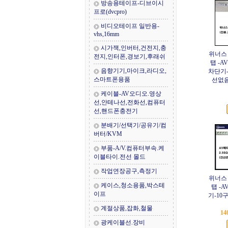
방송용테이프-디브이시
프로(dvcpro)
비디오테이프 일반용-
vhs,16mm
시가잭,인버터,건전지,충
위너스
전지,인터폰,경보기,후래쉬
탭 -A
음향기기,마이크,라디오,
차단기-
스마트폰용품
선없음
케이블-AV오디오.영상
선,안테나선,전화선,컴퓨터
선,핸드폰충전기
분배기/선택기/공유기/컴
버터/KVM
부품-A/V.컴퓨터부속.케
이블타이.전선 몰드
작업연장공구,측정기
위너스
케이스,청소용품,박스테
탭 -
이프
기-10
계절상품,잡화,철물
14
광케이블선.장비