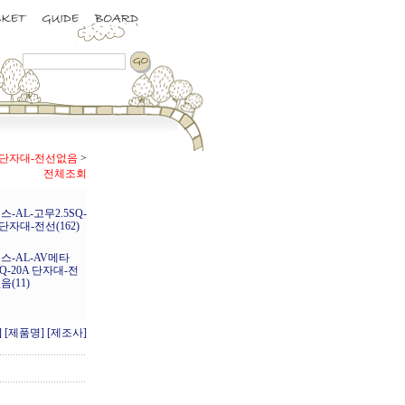
0A 단자대-전선없음
>
전체조회
스-AL-고무2.5SQ-
A단자대-전선(162)
스-AL-AV메타
SQ-20A 단자대-전
음(11)
]
[제품명]
[제조사]