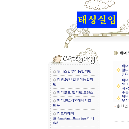
위너
위너스
멀티
위너스알루미늄멀티탭
(14)
강원,동양 알루미늄멀티
위너스
VCT
탭
대 
주문형
전기코드-멀티탭,트랜스
위너
무2.
전기.전화.TV.메네키즈-
단품
총 11건
캠코더테이
프-4mm.6mm.8mm tape.미니
dvd