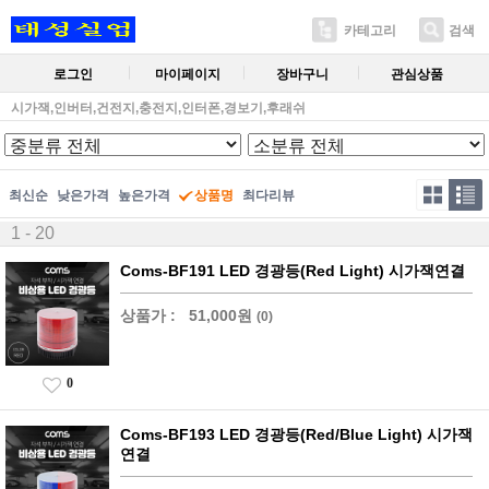
카테고리
검색
로그인
마이페이지
장바구니
관심상품
시가잭,인버터,건전지,충전지,인터폰,경보기,후래쉬
최신순
낮은가격
높은가격
상품명
최다리뷰
1 - 20
Coms-BF191 LED 경광등(Red Light) 시가잭연결
상품가 :
51,000원
(0)
0
Coms-BF193 LED 경광등(Red/Blue Light) 시가잭
연결