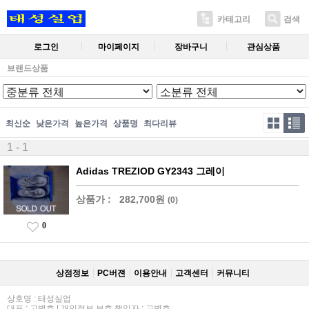
카테고리
검색
로그인
마이페이지
장바구니
관심상품
브랜드상품
최신순
낮은가격
높은가격
상품명
최다리뷰
1 - 1
Adidas TREZIOD GY2343 그레이
상품가 :
282,700원
(0)
0
상점정보
PC버젼
이용안내
고객센터
커뮤니티
상호명 : 태성실업
대표 : 고병호 | 개인정보 보호 책임자 : 고병호