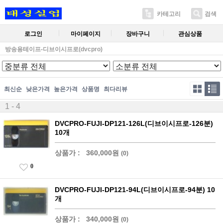
카테고리
검색
로그인
마이페이지
장바구니
관심상품
방송용테이프-디브이시프로(dvcpro)
최신순
낮은가격
높은가격
상품명
최다리뷰
1 - 4
DVCPRO-FUJI-DP121-126L(디브이시프로-126분)
10개
상품가 :
360,000원
(0)
0
DVCPRO-FUJI-DP121-94L(디브이시프로-94분) 10
개
상품가 :
340,000원
(0)