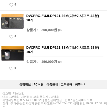
0
DVCPRO-FUJI-DP121-66M(디브이시프로-66분)
10개
상품가 :
200,000원
(0)
0
DVCPRO-FUJI-DP121-33M(디브이시프로-33분)
10개
상품가 :
190,000원
(0)
0
상점정보
PC버젼
이용안내
고객센터
커뮤니티
상호명 : 태성실업
대표 : 고병호 | 개인정보 보호 책임자 : 고병호
사업자등록번호 :214-12-81226 | 통신판매업신고번호 : 용산제01071호
전화 : 주차-용산전자상가 공영주차장,전화02-702-4631,상담 평일10:00~17:00 | 팩
스 :