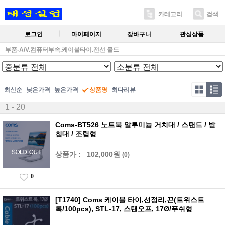
카테고리
검색
로그인
마이페이지
장바구니
관심상품
부품-A/V.컴퓨터부속.케이블타이.전선 몰드
최신순
낮은가격
높은가격
상품명
최다리뷰
1 - 20
Coms-BT526 노트북 알루미늄 거치대 / 스탠드 / 받
침대 / 조립형
상품가 :
102,000원
(0)
0
[T1740] Coms 케이블 타이,선정리,끈(트위스트
록/100pcs), STL-17, 스탠오프, 17Ø/푸쉬형