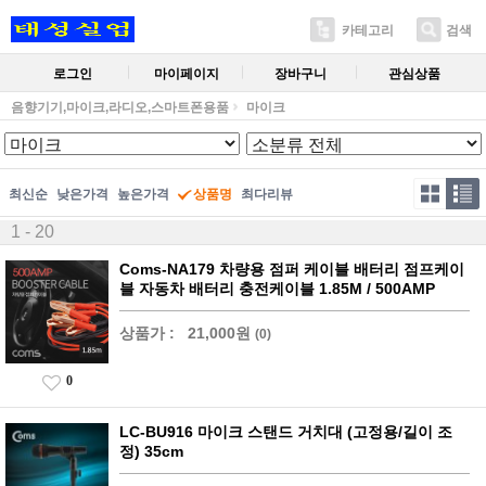
카테고리
검색
로그인
마이페이지
장바구니
관심상품
음향기기,마이크,라디오,스마트폰용품
마이크
최신순
낮은가격
높은가격
상품명
최다리뷰
1 - 20
Coms-NA179 차량용 점퍼 케이블 배터리 점프케이
블 자동차 배터리 충전케이블 1.85M / 500AMP
상품가 :
21,000원
(0)
0
LC-BU916 마이크 스탠드 거치대 (고정용/길이 조
정) 35cm