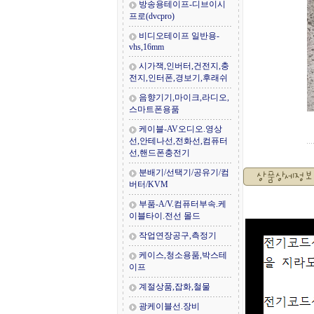
방송용테이프-디브이시
프로(dvcpro)
비디오테이프 일반용-
vhs,16mm
시가잭,인버터,건전지,충
전지,인터폰,경보기,후래쉬
음향기기,마이크,라디오,
스마트폰용품
케이블-AV오디오.영상
선,안테나선,전화선,컴퓨터
선,핸드폰충전기
분배기/선택기/공유기/컴
버터/KVM
부품-A/V.컴퓨터부속.케
이블타이.전선 몰드
작업연장공구,측정기
케이스,청소용품,박스테
이프
계절상품,잡화,철물
광케이블선.장비