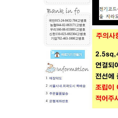
국민015-24-0432-784고병호
농협044-02-063171고병호
우리160-08-033891고병호
신한110-023-692304고병호
기업702-463-1000고병호
1
매장약도
2
서울시내.외곽도시 퀵배송
3
주문물품발송
4
은행계좌번호