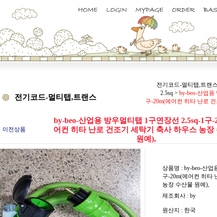
전기코드-멀티탭,트랜
2.5sq
>
by-beo-산업용
전기코드-멀티탭,트랜스
구-20m(에어컨 히타 난로 
by-beo-산업용 방우멀티탭 1구연장선 2.5sq-1구-
어컨 히타 난로 건조기 세탁기 축사 하우스 농장
이전상품
원예),
상품명 : by-beo-산
구-20m(에어컨 히타
농장 수산물 원예),
제조회사 : by
원산지 : 한국