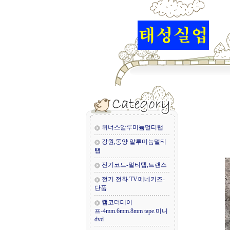
위너스알루미늄멀티탭
강원,동양 알루미늄멀티
탭
전기코드-멀티탭,트랜스
전기.전화.TV.메네키즈-
단품
캠코더테이
프-4mm.6mm.8mm tape.미니
dvd