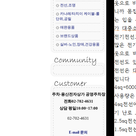
전선,조명
카나레/타치이 케이블-롤
단위,공릴
애완용품
브랜드상품
실버-노인,장애,건강용품
주차-용산전자상가 공영주차장
전화02-702-4631
상담 평일10:00~17:00
02-702-4631
E-mail 문의