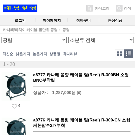
카테고리
검색
로그인
마이페이지
장바구니
관심상품
카나레/타치이 케이블-롤단위,공릴
공릴
최신순
낮은가격
높은가격
상품명
최다리뷰
1 - 20
a8777 카나레 음향 케이블 릴(Reel) R-300BN 소형
BNC부착릴
상품가 :
1,287,000원
(0)
0
a8776 카나레 음향 케이블 릴(Reel) R-300-CN 소형
케논암수2개부착